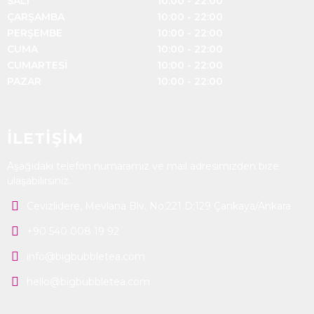
SALI
10:00 - 22:00
ÇARŞAMBA
10:00 - 22:00
PERŞEMBE
10:00 - 22:00
CUMA
10:00 - 22:00
CUMARTESİ
10:00 - 22:00
PAZAR
10:00 - 22:00
İLETİŞİM
Aşağıdaki telefon numaramız ve mail adresimizden bize
ulaşabilirsiniz.
Cevizlidere, Mevlana Blv. No:221 D:129 Çankaya/Ankara
+90 540 008 19 92
info@bigbubbletea.com
hello@bigbubbletea.com