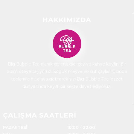
HAKKIMIZDA
Big Bubble Tea olarak geleneksel çay ve kahve keyfini bir
adım öteye taşıyoruz. Soğuk meyve ve süt çaylarını, boba
toplarıyla bir araya getirerek sizi Big Bubble Tea lezzet
dünyasında keyifli bir keşfe davet ediyoruz.
ÇALIŞMA SAATLERİ
PAZARTESİ
10:00 - 22:00