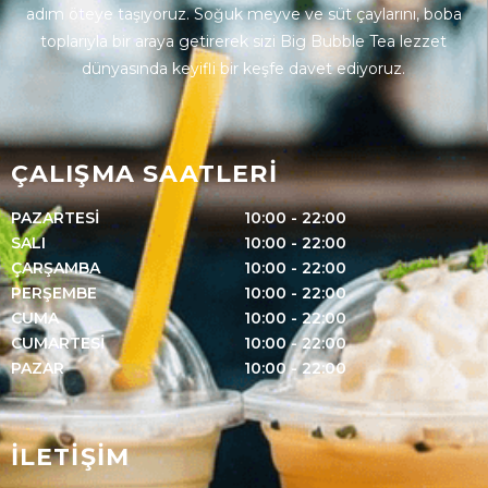
adım öteye taşıyoruz. Soğuk meyve ve süt çaylarını, boba
toplarıyla bir araya getirerek sizi Big Bubble Tea lezzet
dünyasında keyifli bir keşfe davet ediyoruz.
ÇALIŞMA SAATLERİ
PAZARTESİ
10:00 - 22:00
SALI
10:00 - 22:00
ÇARŞAMBA
10:00 - 22:00
PERŞEMBE
10:00 - 22:00
CUMA
10:00 - 22:00
CUMARTESİ
10:00 - 22:00
PAZAR
10:00 - 22:00
İLETİŞİM