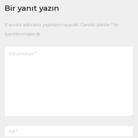
Bir yanıt yazın
E-posta adresiniz yayınlanmayacak.
Gerekli alanlar
*
ile
işaretlenmişlerdir