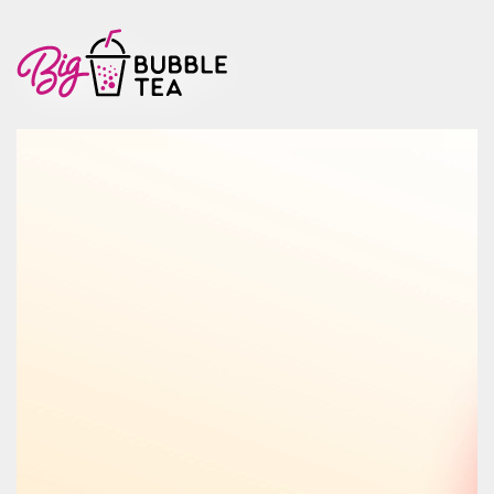
Video
oynatıcı