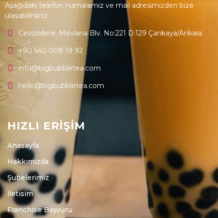
Aşağıdaki telefon numaramız ve mail adresimizden bize
ulaşabilirsiniz.
Cevizlidere, Mevlana Blv. No:221 D:129 Çankaya/Ankara
+90 540 008 19 92
info@bigbubbletea.com
hello@bigbubbletea.com
HIZLI ERİŞİM
Anasayfa
Hakkımızda
Şubelerimiz
İletisim
Franchise Başvuru