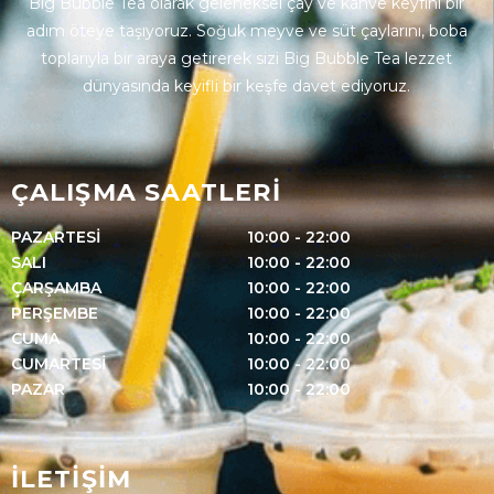
Big Bubble Tea olarak geleneksel çay ve kahve keyfini bir
adım öteye taşıyoruz. Soğuk meyve ve süt çaylarını, boba
toplarıyla bir araya getirerek sizi Big Bubble Tea lezzet
dünyasında keyifli bir keşfe davet ediyoruz.
ÇALIŞMA SAATLERİ
PAZARTESİ
10:00 - 22:00
SALI
10:00 - 22:00
ÇARŞAMBA
10:00 - 22:00
PERŞEMBE
10:00 - 22:00
CUMA
10:00 - 22:00
CUMARTESİ
10:00 - 22:00
PAZAR
10:00 - 22:00
İLETİŞİM