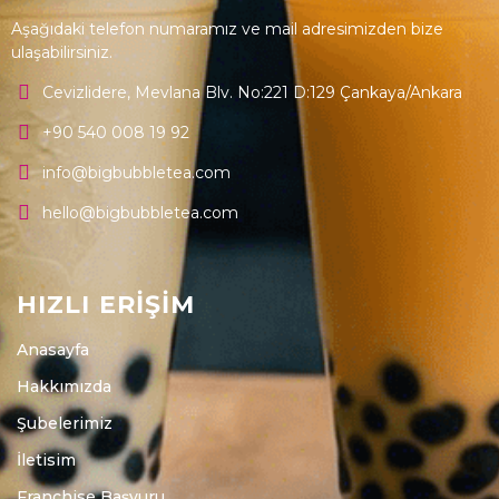
Aşağıdaki telefon numaramız ve mail adresimizden bize
ulaşabilirsiniz.
Cevizlidere, Mevlana Blv. No:221 D:129 Çankaya/Ankara
+90 540 008 19 92
info@bigbubbletea.com
hello@bigbubbletea.com
HIZLI ERİŞİM
Anasayfa
Hakkımızda
Şubelerimiz
İletisim
Franchise Başvuru