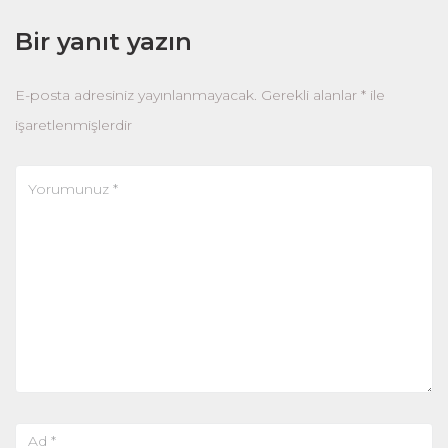
Bir yanıt yazın
E-posta adresiniz yayınlanmayacak.
Gerekli alanlar
*
ile
işaretlenmişlerdir