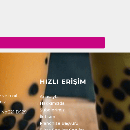
HIZLI ERİŞİM
 ve mail
Anasayfa
iniz.
Hakkımızda
Şubelerimiz
. No:221 D:129
İletisim
Franchise Başvuru
Sıkça Sorulan Sorular