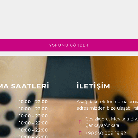
MA SAATLERİ
İLETİŞİM
10:00 - 22:00
Aşağıdaki telefon numaramız
adresimizden bize ulaşabilirs
10:00 - 22:00
10:00 - 22:00
Cevizlidere, Mevlana Blv
10:00 - 22:00
Çankaya/Ankara
10:00 - 22:00
+90 540 008 19 92
İ
10:00 - 22:00